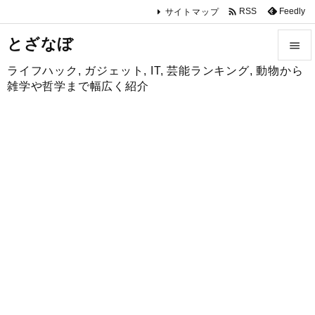

Feedly
RSS
サイトマップ
とざなぼ

ライフハック, ガジェット, IT, 芸能ランキング, 動物から

雑学や哲学まで幅広く紹介
メニュ

サイド

前へ

次へ

検索