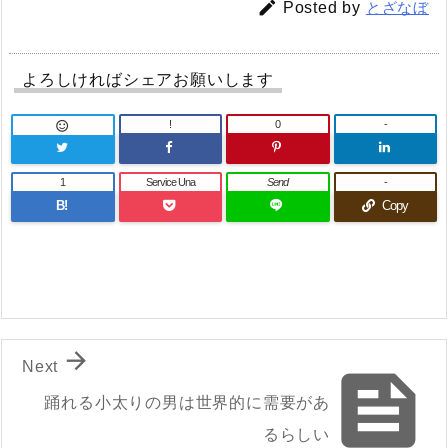

Posted by
とざなぼ
よろしければシェアお願いします
!
0
-

1
Service Una
Send
-
B!
Copy

Next

踊れる小太りの男は世界的に需要があ
るらしい