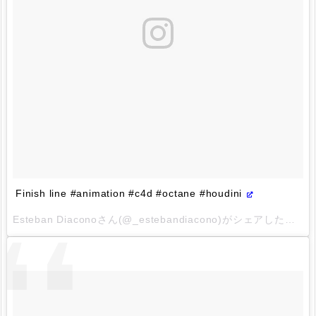
Finish line #animation #c4d #octane #houdini
Esteban Diaconoさん(@_estebandiacono)がシェアした投稿 –