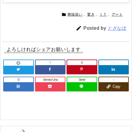

興味深い
,
驚き
,
ＩＴ
,
アート

Posted by
とざなぼ
よろしければシェアお願いします
!
0
-

0
Service Una
Send
-
B!
Copy