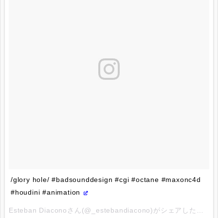
/glory hole/ #badsounddesign #cgi #octane #maxonc4d
#houdini #animation
Esteban Diaconoさん(@_estebandiacono)がシェアした投稿 –