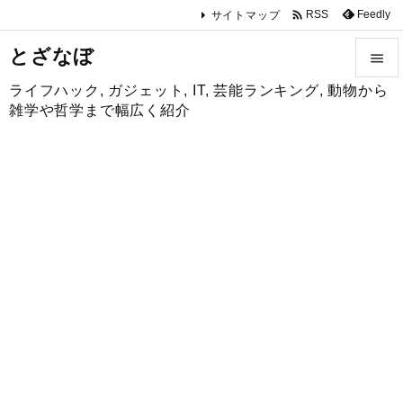

Feedly
RSS
サイトマップ
とざなぼ

ライフハック, ガジェット, IT, 芸能ランキング, 動物から

雑学や哲学まで幅広く紹介
メニュ

サイド

前へ

次へ

検索