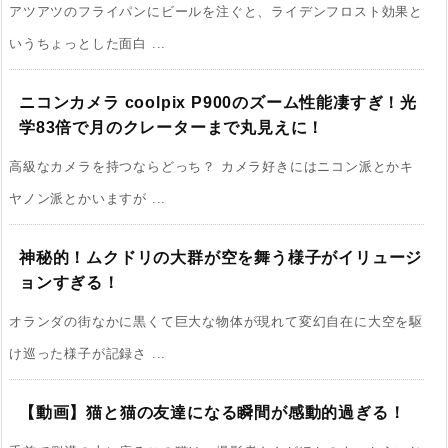
アツアツのフライパンにビールを注ぐと、ライデンフロスト効果と
いうちょっとした面白 ...
ニコンカメラ coolpix P900のズーム性能凄すぎ！光
学83倍で月のクレーターまで丸見えに！
高級なカメラを持つならどっち？ カメラ好きにはニコン派とかキ
ヤノン派とかいますが ...
神秘的！ムクドリの大群が空を舞う様子がイリュージ
ョンすぎる！
オランダの街なかに黒くて巨大な物体が現れて変幻自在に大空を駆
け巡った様子が記録さ ...
【動画】猫と猫の友達になる瞬間が感動的過ぎる！