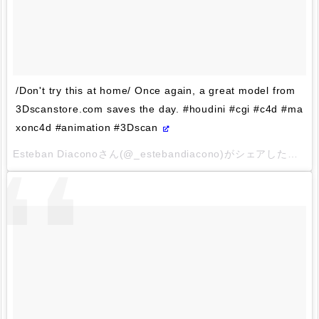
/Don't try this at home/ Once again, a great model from
3Dscanstore.com saves the day. #houdini #cgi #c4d #ma
xonc4d #animation #3Dscan
Esteban Diaconoさん(@_estebandiacono)がシェアした投稿 –