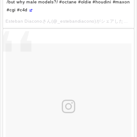
/but why male models?/ #octane #oldie #houdini #maxon
#cgi #c4d
Esteban Diaconoさん(@_estebandiacono)がシェアした投稿 –