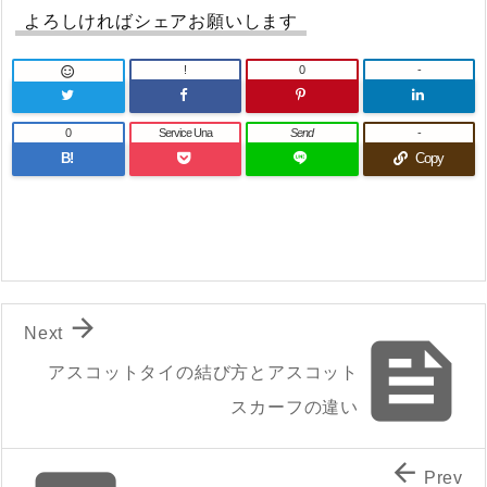
よろしければシェアお願いします
!
0
-

0
Service Una
Send
-
B!
Copy

Next

アスコットタイの結び方とアスコット
スカーフの違い

Prev