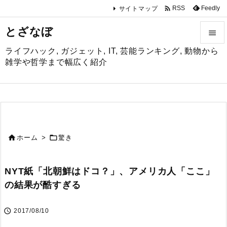

Feedly
RSS
サイトマップ
とざなぼ

ライフハック, ガジェット, IT, 芸能ランキング, 動物から

雑学や哲学まで幅広く紹介
メニュ

サイド

前へ


ホーム
>
驚き

次へ
NYT紙「北朝鮮はドコ？」、アメリカ人「ここ」

の結果が酷すぎる
検索

2017/08/10