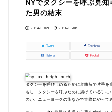
NYでタクシーを呼ぶ見知
た男の結末


2014/09/26
2016/05/05
Twitter
Facebook
B!
Hatena
Pocket
タクシーを呼び止めるために道路脇で片手を
もし、タクシーを呼ぶために揚げている手に
のか、ニューヨークの街なかで実際にやって