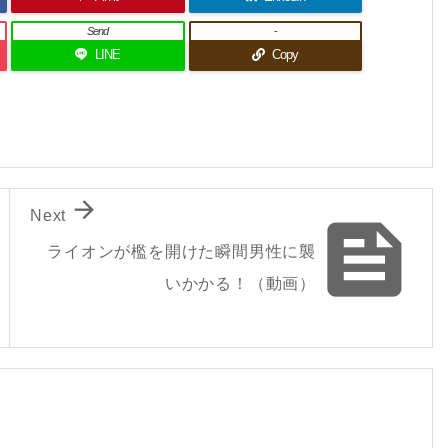
Send
-
LINE
Copy

Next

ライオンが檻を開けた瞬間男性に襲
いかかる！（動画）