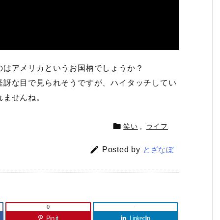
のはアメリカというお国柄でしょうか？
怪訝な目で見られそうですが、ハイタッチしてい
れませんね。

笑い
,
ライフ

Posted by
とざなぼ
0
-
Pin it
LinkedIn