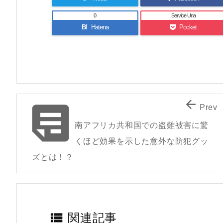
0
Service Una
B!
Hatena
Pocket


Prev
南アフリカ共和国での盗難被害に驚
くほど効果を示した意外な防犯グッ
ズとは！？

関連記事