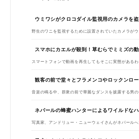
ウミワシがクロコダイル監視用のカメラを盗み
野生のワニを監視するために設置されていたカメラがウミワ
スマホにカエルが殺到！草むらでミミズの動
スマートフォンで動画を再生してもそこに実態があるわけ
観客の前で堂々とフラメンコやロックンロー
音楽の鳴る中、群衆の前で華麗なダンスを披露する男の子はな
ネパールの蜂蜜ハンターによるワイルドな
写真家、アンドリュー・ニューウェイさんがネパールへ旅行