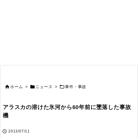



ホーム
>
ニュース
>
事件・事故
アラスカの溶けた氷河から60年前に墜落した事故
機

2013/07/11