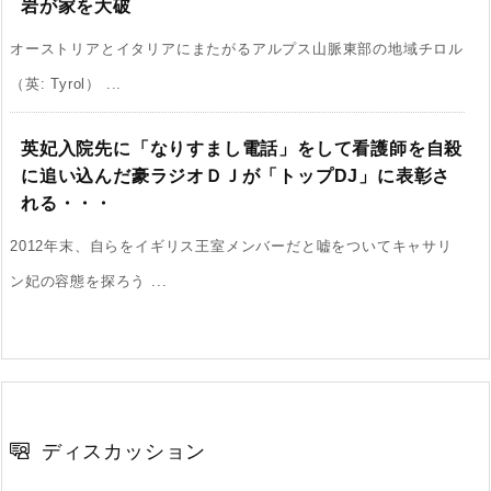
岩が家を大破
オーストリアとイタリアにまたがるアルプス山脈東部の地域チロル
（英: Tyrol） ...
英妃入院先に「なりすまし電話」をして看護師を自殺
に追い込んだ豪ラジオＤＪが「トップDJ」に表彰さ
れる・・・
2012年末、自らをイギリス王室メンバーだと嘘をついてキャサリ
ン妃の容態を探ろう ...
ディスカッション