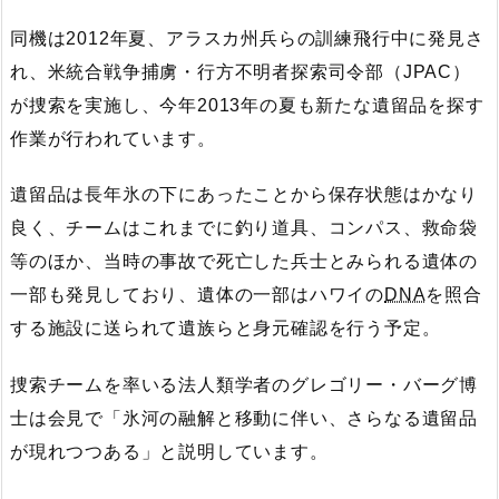
同機は2012年夏、アラスカ州兵らの訓練飛行中に発見さ
れ、米統合戦争捕虜・行方不明者探索司令部（JPAC）
が捜索を実施し、今年2013年の夏も新たな遺留品を探す
作業が行われています。
遺留品は長年氷の下にあったことから保存状態はかなり
良く、チームはこれまでに釣り道具、コンパス、救命袋
等のほか、当時の事故で死亡した兵士とみられる遺体の
一部も発見しており、遺体の一部はハワイの
DNA
を照合
する施設に送られて遺族らと身元確認を行う予定。
捜索チームを率いる法人類学者のグレゴリー・バーグ博
士は会見で「氷河の融解と移動に伴い、さらなる遺留品
が現れつつある」と説明しています。