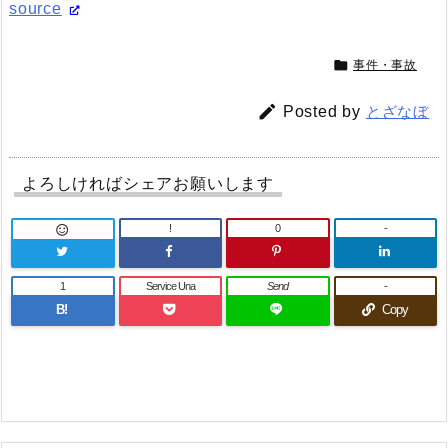
source

事件・事故

Posted by
とざなぼ
よろしければシェアお願いします
!
0
-

1
Service Una
Send
-
B!
Copy