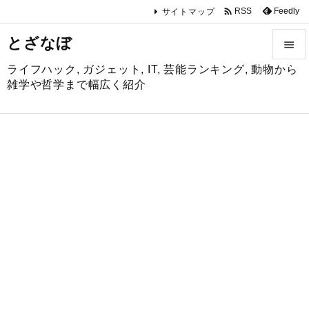

Feedly
RSS
サイトマップ
とざなぼ

ライフハック, ガジェット, IT, 芸能ランキング, 動物から

雑学や哲学まで幅広く紹介
メニュ

サイド

前へ

次へ

検索