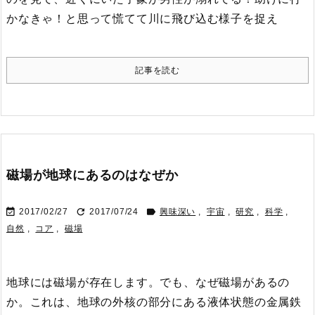
かなきゃ！と思って慌てて川に飛び込む様子を捉え
記事を読む
磁場が地球にあるのはなぜか



2017/02/27
2017/07/24
興味深い
,
宇宙
,
研究
,
科学
,
自然
,
コア
,
磁場
地球には磁場が存在します。でも、なぜ磁場があるの
か。
これは、地球の外核の部分にある液体状態の金属鉄