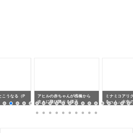
とこうなる（P
アヒルの赤ちゃんが桟橋から
ミナミコアリ
次々に飛び降りる様子
るっ！」水中
気になって