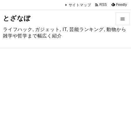

Feedly
RSS
サイトマップ
とざなぼ

ライフハック, ガジェット, IT, 芸能ランキング, 動物から

雑学や哲学まで幅広く紹介
メニュ

サイド

前へ

次へ

検索