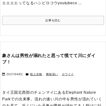
エエエエってなるハシビロコウ
youtubeco ...
記事を読む
象さんは男性が溺れたと思って慌てて川にダイ
ブ！


2017/04/01
陸上生物
,
興味深い
,
カワイイ
タイ王国北西部のチェンマイにあるElephant Nature
Parkでの出来事。
流れの速い川の中を男性が流れていく
のを見て、近くにいた子象が男性が溺れてる！助けに行