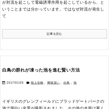
が対流を起こして電磁誘導作用を起こしているから、と
いうことまでは分かっています。
ではなぜ対流が発生し
て
記事を読む
白鳥の群れが凍った池を進む賢い方法


2017/01/29
陸上生物
,
興味深い
,
白鳥
,
池
イギリスのグレンフィールドにブラッドゲートパークの
池で面白い光景が撮影されました。
その池の水面は寒く