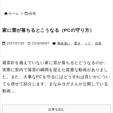


ホーム
>
自然
家に雷が落ちるとこうなる（PCの守り方）



2017/07/30
2018/08/07
興味深い
,
驚き
,
ＩＴ
,
自然
避雷針を備えていない家に雷が落ちるとどうなるのか、
実際に室内で落雷の瞬間を捉えた貴重な動画がありまし
た。
また、大事なPCを守るにはどうすれば良いかについ
ても併せて紹介します。
まなみヨガさんが公開している
動画 ...
記事を読む