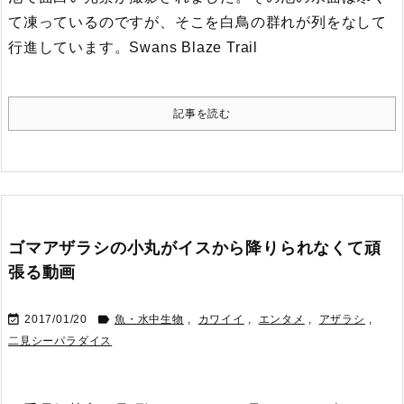
て凍っているのですが、そこを白鳥の群れが列をなして
行進しています。
Swans Blaze Trail
記事を読む
ゴマアザラシの小丸がイスから降りられなくて頑
張る動画


2017/01/20
魚・水中生物
,
カワイイ
,
エンタメ
,
アザラシ
,
二見シーパラダイス