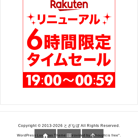
Copyright ©
2013
-2026
とざなぼ
All Rights Reserved.



WordPress Luxeritas Theme is provided by "
Thought is free
".