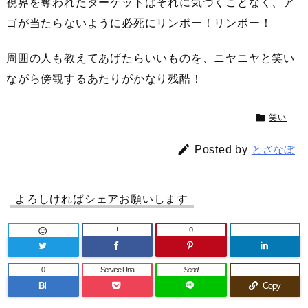
視界を奪われたターゲットはそれに気づくことなく、ア
ゴが当たらないように必死にリンボー！リンボー！
周囲の人も教えてあげたらいいものを、ニヤニヤと笑い
ながら傍観するあたりがかなり残酷！

笑い

Posted by
とざなぼ
よろしければシェアお願いします
!
0
-

0
Service Una
Send
-
B!
Copy