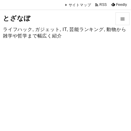

Feedly
RSS
サイトマップ
とざなぼ

ライフハック, ガジェット, IT, 芸能ランキング, 動物から

雑学や哲学まで幅広く紹介
メニュ

サイド

前へ

次へ

検索