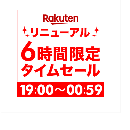
テ
ゴ
リ
ー