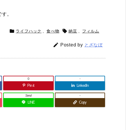
です。


ライフハック
,
食べ物
納豆
,
フィルム

Posted by
とざなぼ
0
-
Pin it
LinkedIn
Send
-
LINE
Copy