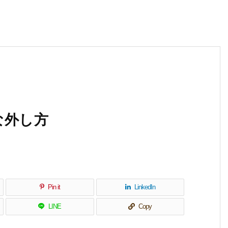
な外し方
Pin it
LinkedIn
LINE
Copy