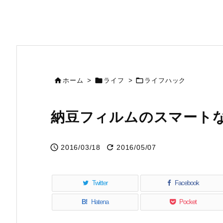



ホーム
>
ライフ
>
ライフハック
納豆フィルムのスマート


2016/03/18
2016/05/07
Twitter
Facebook
B!
Hatena
Pocket