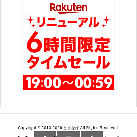
ー
Copyright ©
2013
-2026
とざなぼ
All Rights Reserved.