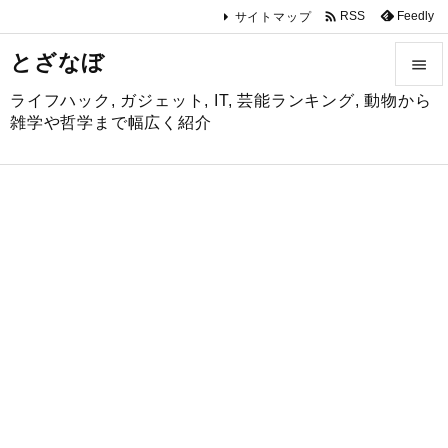

Feedly
RSS
サイトマップ
とざなぼ

ライフハック, ガジェット, IT, 芸能ランキング, 動物から

雑学や哲学まで幅広く紹介
メニュ

サイド

前へ

次へ

検索