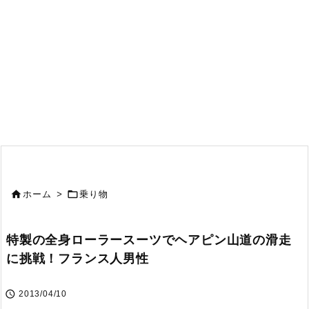


ホーム
>
乗り物
特製の全身ローラースーツでヘアピン山道の滑走
に挑戦！フランス人男性

2013/04/10