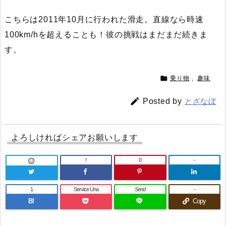
こちらは2011年10月に行われた滑走。直線なら時速
100km/hを超えることも！彼の挑戦はまだまだ続きま
す。

乗り物
,
趣味

Posted by
とざなぼ
よろしければシェアお願いします
!
0
-

1
Service Una
Send
-
B!
Copy