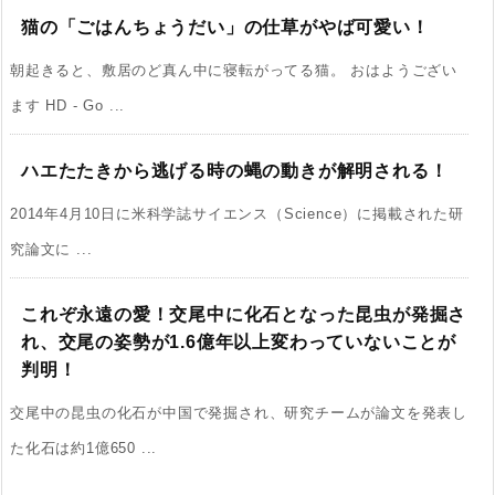
猫の「ごはんちょうだい」の仕草がやば可愛い！
朝起きると、敷居のど真ん中に寝転がってる猫。 おはようござい
ます HD - Go ...
ハエたたきから逃げる時の蝿の動きが解明される！
2014年4月10日に米科学誌サイエンス（Science）に掲載された研
究論文に ...
これぞ永遠の愛！交尾中に化石となった昆虫が発掘さ
れ、交尾の姿勢が1.6億年以上変わっていないことが
判明！
交尾中の昆虫の化石が中国で発掘され、研究チームが論文を発表し
た化石は約1億650 ...