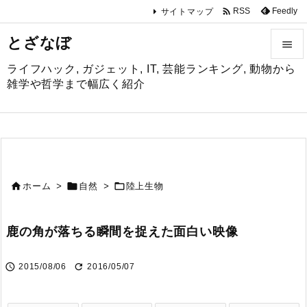

Feedly
RSS
サイトマップ
とざなぼ

ライフハック, ガジェット, IT, 芸能ランキング, 動物から

雑学や哲学まで幅広く紹介
メニュ

サイド

前へ



ホーム
>
自然
>
陸上生物

次へ
鹿の角が落ちる瞬間を捉えた面白い映像

検索


2015/08/06
2016/05/07