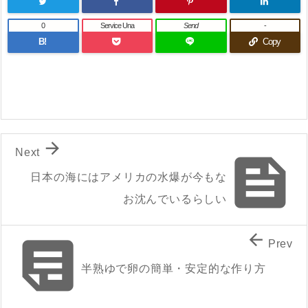
0
Service Una
Send
-
B!
Copy

Next

日本の海にはアメリカの水爆が今もな
お沈んでいるらしい


Prev
半熟ゆで卵の簡単・安定的な作り方