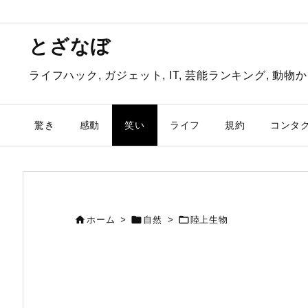
とざなぼ
ライフハック, ガジェット, IT, 芸能ランキング, 
驚き
感動
笑い
ライフ
規約
コンタ



ホーム
>
自然
>
陸上生物