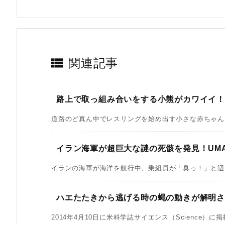

関連記事
路上で取っ組み合いをする小熊がカワイイ
道路のど真ん中でレスリングを始め出す小さな赤ちゃんク
イラン海軍が超巨大な謎の死骸を発見！UM
イランの海軍が海洋を航行中、乗組員が「臭っ！」と辺り
ハエたたきから逃げる時の蝿の動きが解明
2014年4月10日に米科学誌サイエンス（Science）に掲