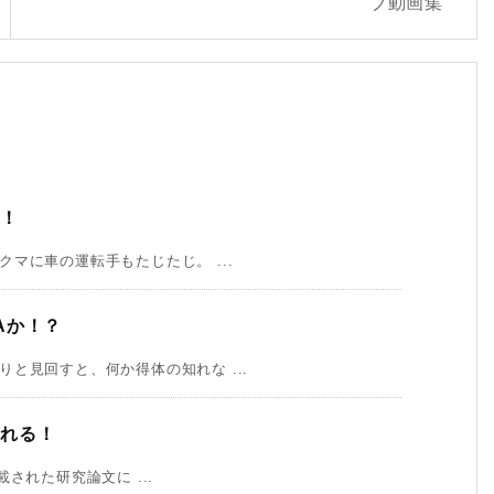
ブ動画集
！！
マに車の運転手もたじたじ。 ...
Aか！？
と見回すと、何か得体の知れな ...
される！
載された研究論文に ...