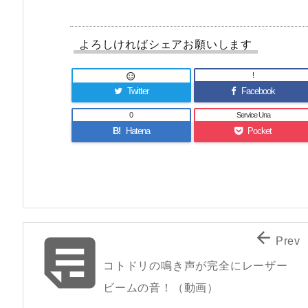
よろしければシェアお願いします
!

Twitter
Facebook
0
Service Una
B!
Hatena
Pocket


Prev
コトドリの鳴き声が完全にレーザー
ビームの音！（動画）