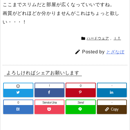
ここまでスリムだと部屋が広くなっていいですね。
画質がどれほどか分かりませんがこれはちょっと欲し
い・・・！

ハードウェア
,
ＩＴ

Posted by
とざなぼ
よろしければシェアお願いします
!
0
-

0
Service Una
Send
-
B!
Copy