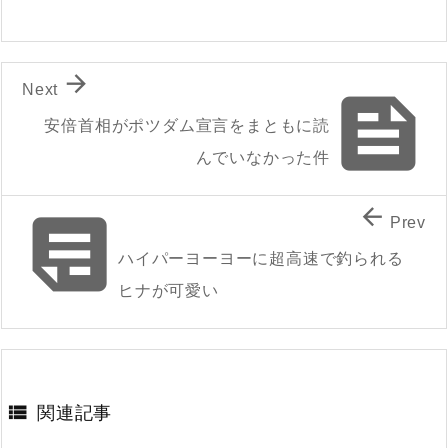

Next

安倍首相がポツダム宣言をまともに読
んでいなかった件


Prev
ハイパーヨーヨーに超高速で釣られる
ヒナが可愛い

関連記事