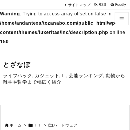

Feedly
RSS
サイトマップ
Warning
: Trying to access array offset on false in

/home/andantexs/tozanabo.com/public_html/wp-

content/themes/luxeritas/inc/description.php
on line
メニュ
150

サイド
とざなぼ

ライフハック, ガジェット, IT, 芸能ランキング, 動物から
前へ
雑学や哲学まで幅広く紹介

次へ

検索



ホーム
>
ＩＴ
>
ハードウェア