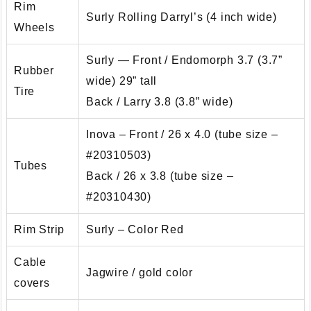
Rim
Surly Rolling Darryl’s (4 inch wide)
Wheels
Surly — Front / Endomorph 3.7 (3.7”
Rubber
wide) 29” tall
Tire
Back / Larry 3.8 (3.8” wide)
Inova – Front / 26 x 4.0 (tube size –
#20310503)
Tubes
Back / 26 x 3.8 (tube size –
#20310430)
Rim Strip
Surly – Color Red
Cable
Jagwire / gold color
covers