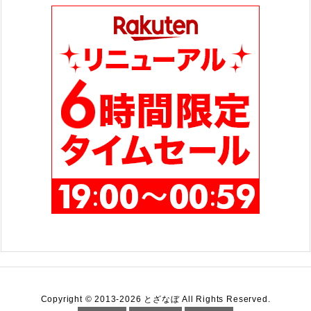
ー
Copyright ©
2013
-2026
とざなぼ
All Rights Reserved.