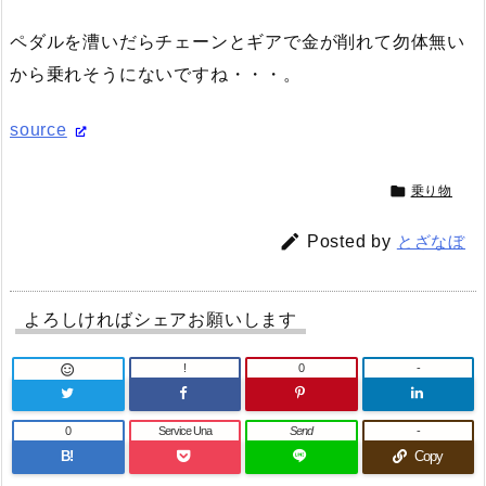
ペダルを漕いだらチェーンとギアで金が削れて勿体無い
から乗れそうにないですね・・・。
source

乗り物

Posted by
とざなぼ
よろしければシェアお願いします
!
0
-

0
Service Una
Send
-
B!
Copy