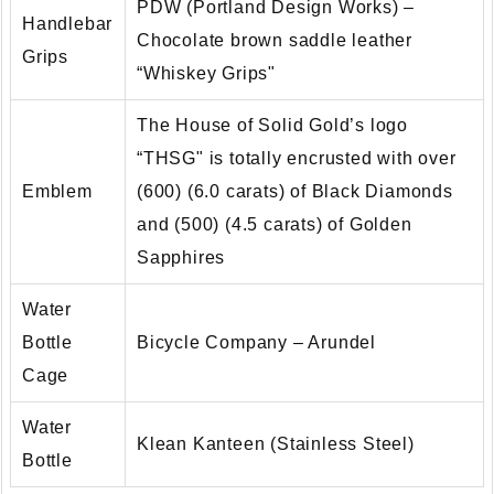
PDW (Portland Design Works) –
Handlebar
Chocolate brown saddle leather
Grips
“Whiskey Grips"
The House of Solid Gold’s logo
“THSG" is totally encrusted with over
Emblem
(600) (6.0 carats) of Black Diamonds
and (500) (4.5 carats) of Golden
Sapphires
Water
Bottle
Bicycle Company – Arundel
Cage
Water
Klean Kanteen (Stainless Steel)
Bottle