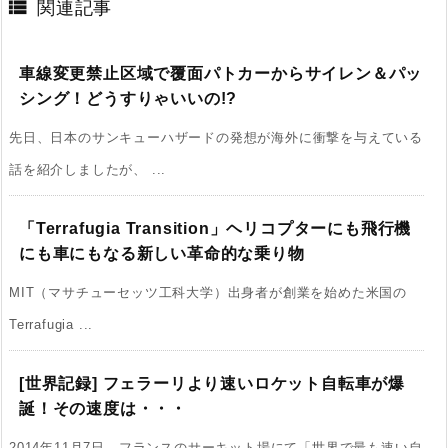

関連記事
車線変更禁止区域で覆面パトカーからサイレン＆パッ
シング！どうすりゃいいの!?
先日、日本のサンキューハザードの発想が海外に衝撃を与えている
話を紹介しましたが、 ...
「Terrafugia Transition」ヘリコプターにも飛行機
にも車にもなる新しい革命的な乗り物
MIT（マサチューセッツ工科大学）出身者が創業を始めた米国の
Terrafugia ...
[世界記録] フェラーリより速いロケット自転車が爆
誕！その速度は・・・
2014年11月7日、フランスのサーキット場にて「世界で最も速い自