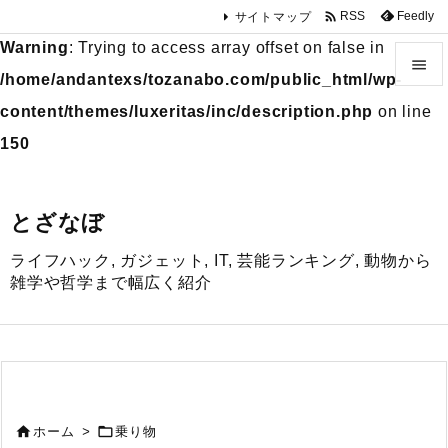

Feedly
RSS
サイトマップ
Warning
: Trying to access array offset on false in

/home/andantexs/tozanabo.com/public_html/wp-

content/themes/luxeritas/inc/description.php
on line
メニュ
150

サイド
とざなぼ

ライフハック, ガジェット, IT, 芸能ランキング, 動物から
前へ
雑学や哲学まで幅広く紹介

次へ

検索


ホーム
>
乗り物