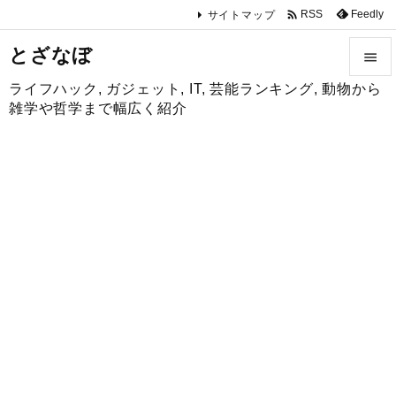

Feedly
RSS
サイトマップ
とざなぼ

ライフハック, ガジェット, IT, 芸能ランキング, 動物から

雑学や哲学まで幅広く紹介
メニュ

サイド

前へ

次へ

検索