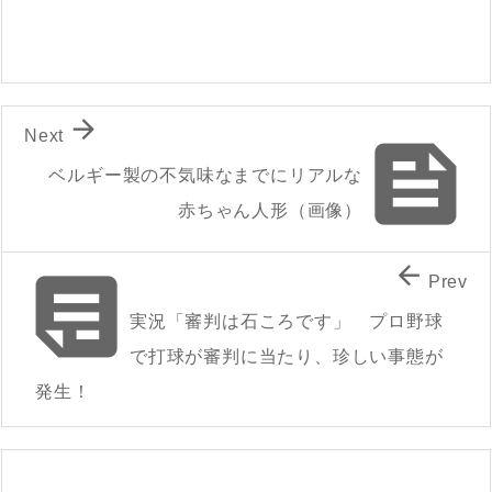

Next

ベルギー製の不気味なまでにリアルな
赤ちゃん人形（画像）


Prev
実況「審判は石ころです」 プロ野球
で打球が審判に当たり、珍しい事態が
発生！