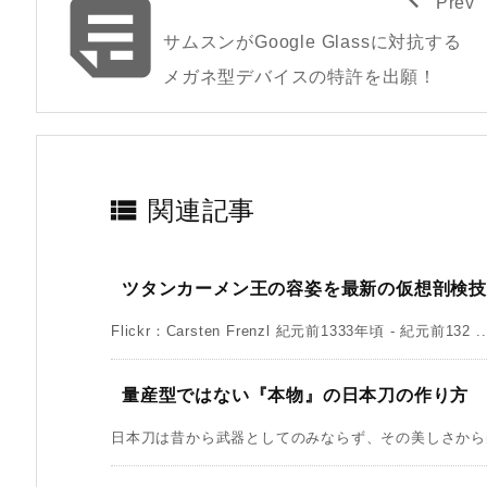

Prev
サムスンがGoogle Glassに対抗する
メガネ型デバイスの特許を出願！

関連記事
ツタンカーメン王の容姿を最新の仮想剖検
Flickr：Carsten Frenzl 紀元前1333年頃 - 紀元前132 ..
量産型ではない『本物』の日本刀の作り方
日本刀は昔から武器としてのみならず、その美しさから美