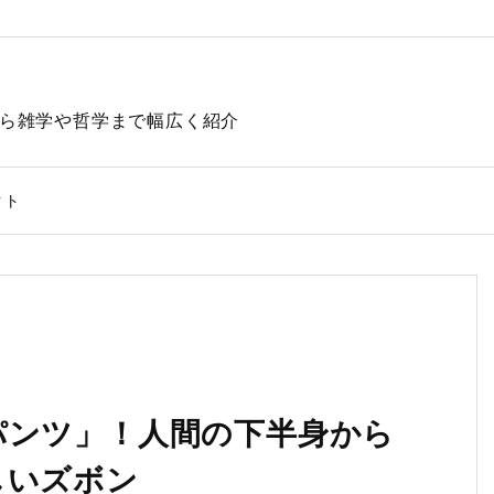
動物から雑学や哲学まで幅広く紹介
クト
パンツ」！人間の下半身から
しいズボン