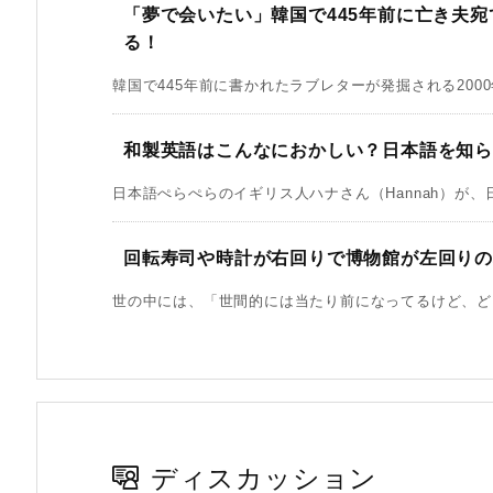
「夢で会いたい」韓国で445年前に亡き夫
る！
韓国で445年前に書かれたラブレターが発掘される2000
和製英語はこんなにおかしい？日本語を知ら
日本語ぺらぺらのイギリス人ハナさん（Hannah）が、日
回転寿司や時計が右回りで博物館が左回り
世の中には、「世間的には当たり前になってるけど、どう
ディスカッション