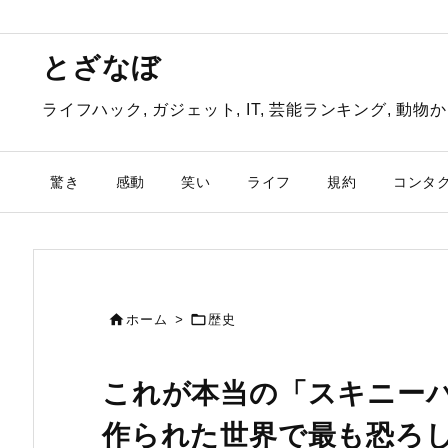
とざなぼ
ライフハック, ガジェット, IT, 芸能ランキング, 
驚き
感動
笑い
ライフ
規約
コンタ


ホーム
>
歴史
これが本当の「スキニー
作られた世界で最も恐ろ