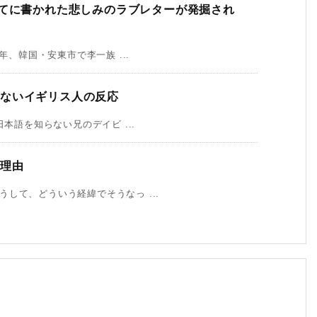
宛てに書かれた悲しみのラブレターが発掘され
年、韓国・安東市で李一族 ...
ないイギリス人の反応
本語を知らない兄のデイビ ...
の理由
して、どういう経緯でそうなっ ...