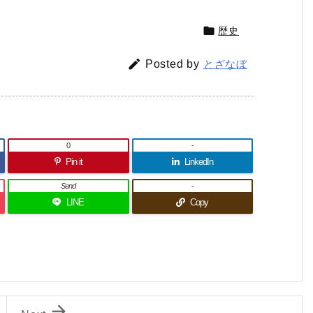

歴史

Posted by
とざなぼ
0
-
Pin it
LinkedIn
Send
-
LINE
Copy
