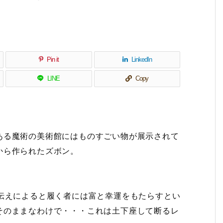
Pin it
LinkedIn
LINE
Copy
ある魔術の美術館にはものすごい物が展示されて
から作られたズボン。
伝えによると履く者には富と幸運をもたらすとい
そのままなわけで・・・これは土下座して断るレ