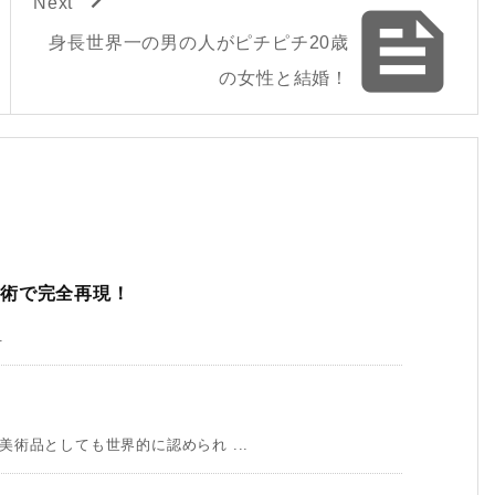
Next

身長世界一の男の人がピチピチ20歳
の女性と結婚！
技術で完全再現！
.
術品としても世界的に認められ ...