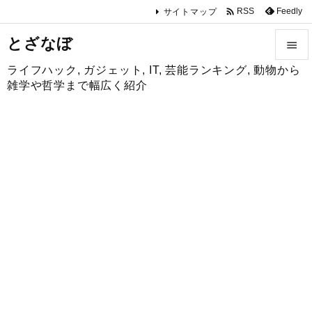

Feedly
RSS
サイトマップ
とざなぼ

ライフハック, ガジェット, IT, 芸能ランキング, 動物から

雑学や哲学まで幅広く紹介
メニュ

サイド

前へ

次へ

検索