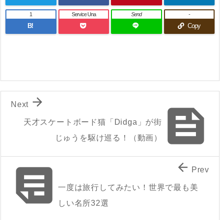
1
Service Una
Send
-
B!
Copy

Next

天才スケートボード猫「Didga」が街
じゅうを駆け巡る！（動画）


Prev
一度は旅行してみたい！世界で最も美
しい名所32選