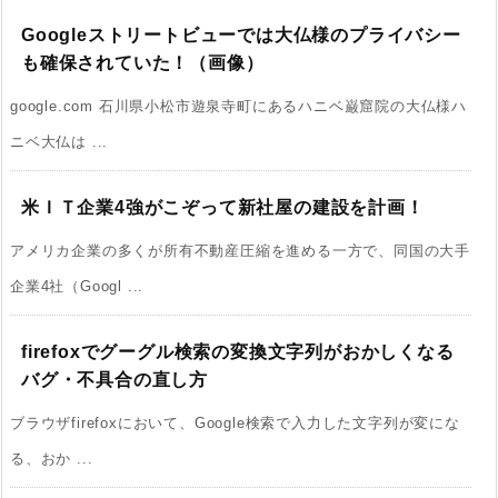
Googleストリートビューでは大仏様のプライバシー
も確保されていた！（画像）
google.com 石川県小松市遊泉寺町にあるハニベ巌窟院の大仏様ハ
ニベ大仏は ...
米ＩＴ企業4強がこぞって新社屋の建設を計画！
アメリカ企業の多くが所有不動産圧縮を進める一方で、同国の大手
企業4社（Googl ...
firefoxでグーグル検索の変換文字列がおかしくなる
バグ・不具合の直し方
ブラウザfirefoxにおいて、Google検索で入力した文字列が変にな
る、おか ...