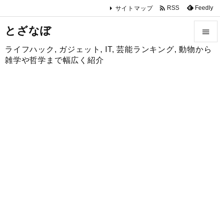

Feedly
RSS
サイトマップ
とざなぼ

ライフハック, ガジェット, IT, 芸能ランキング, 動物から

雑学や哲学まで幅広く紹介
メニュ

サイド

前へ

次へ

検索