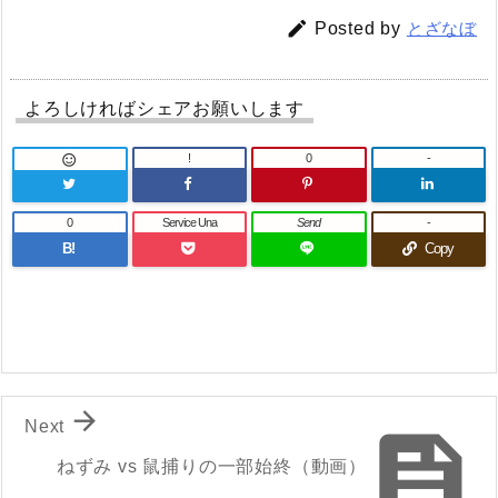

Posted by
とざなぼ
よろしければシェアお願いします
!
0
-

0
Service Una
Send
-
B!
Copy

Next

ねずみ vs 鼠捕りの一部始終（動画）