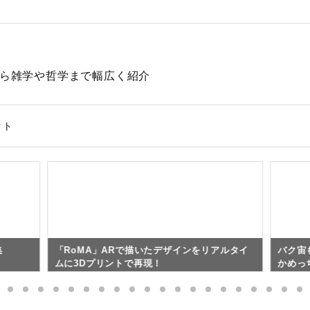
動物から雑学や哲学まで幅広く紹介
クト
集
「RoMA」ARで描いたデザインをリアルタイ
バク宙
ムに3Dプリントで再現！
かめっ
が開発