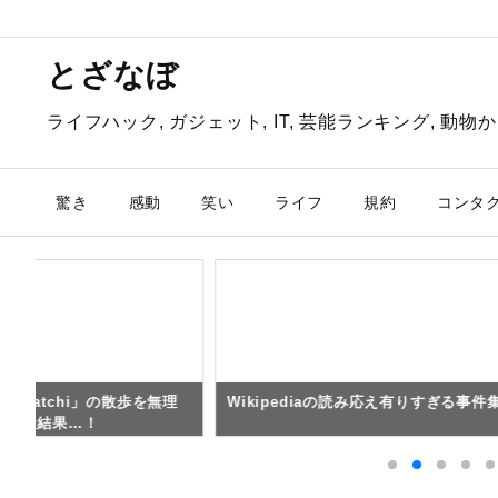
とざなぼ
ライフハック, ガジェット, IT, 芸能ランキング, 
驚き
感動
笑い
ライフ
規約
コンタ
「Hatchi」の散歩を無理
Wikipediaの読み応え有りすぎる事件
とした結果…！