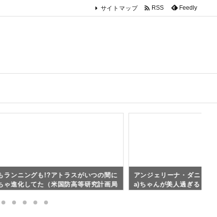

Feedly
RSS
サイトマップ
もランニングも!?アトラスがいつの間に
アンジェリーナ・ダニロワ(Ange
ちゃ進化してた（米国防高等研究計画局
a)ちゃんが美人過ぎる（韓
支援する二足歩行ロボット）
ル）