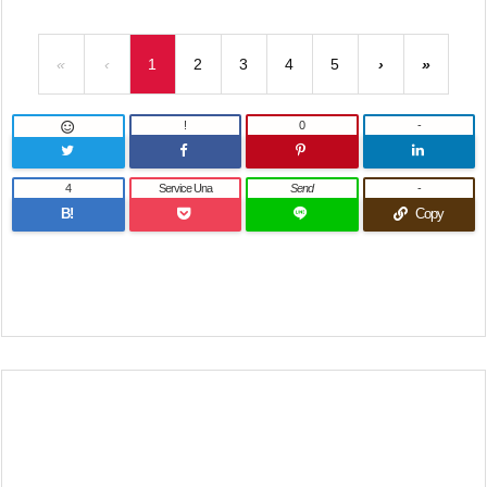
«
‹
1
2
3
4
5
›
»
!
0
-

4
Service Una
Send
-
B!
Copy