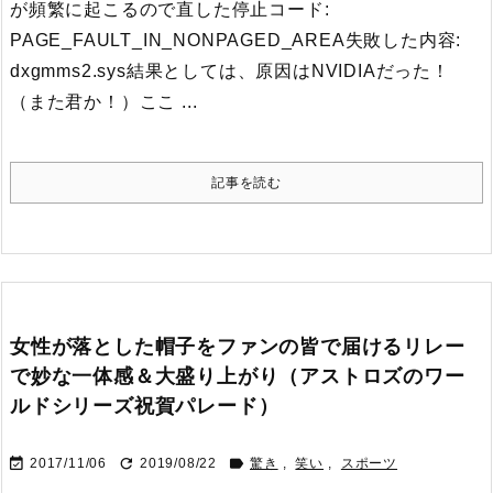
が頻繁に起こるので直した停止コード:
PAGE_FAULT_IN_NONPAGED_AREA失敗した内容:
dxgmms2.sys結果としては、原因はNVIDIAだった！
（また君か！）ここ ...
記事を読む
女性が落とした帽子をファンの皆で届けるリレー
で妙な一体感＆大盛り上がり（アストロズのワー
ルドシリーズ祝賀パレード）



2017/11/06
2019/08/22
驚き
,
笑い
,
スポーツ