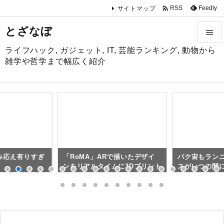

Feedly
RSS
サイトマップ
とざなぼ

ライフハック, ガジェット, IT, 芸能ランキング, 動物から

雑学や哲学まで幅広く紹介
メニュ

サイド

前へ

の読み応え有りすぎ
「RoMA」ARで描いたデザイ
バク宙もランニ
次へ
ンをリアルタイムに3Dプリント
スがいつの間

で再現！
してた（米国
が開発支援す
検索
ト）