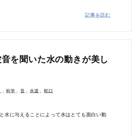
記事を読む
波音を聞いた水の動きが美し
き
,
科学
,
音
,
水道
,
蛇口
ホースと水に与えることによって水はとても面白い動