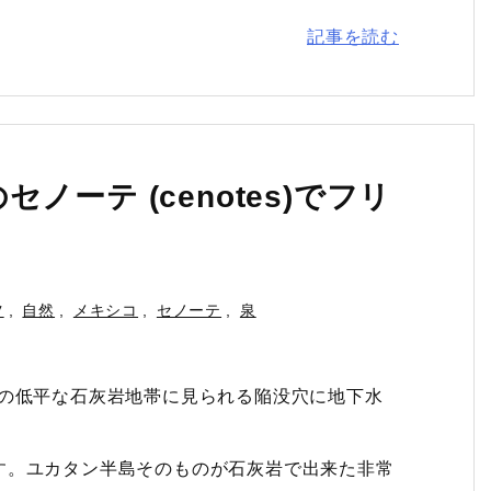
記事を読む
ーテ (cenotes)でフリ
ツ
,
自然
,
メキシコ
,
セノーテ
,
泉
ン半島の低平な石灰岩地帯に見られる陥没穴に地下水
す。ユカタン半島そのものが石灰岩で出来た非常