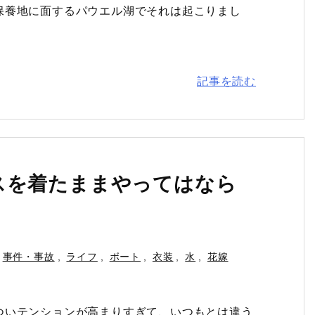
保養地に面するパウエル湖でそれは起こりまし
記事を読む
スを着たままやってはなら
事件・事故
,
ライフ
,
ボート
,
衣装
,
水
,
花嫁
ついテンションが高まりすぎて、いつもとは違う