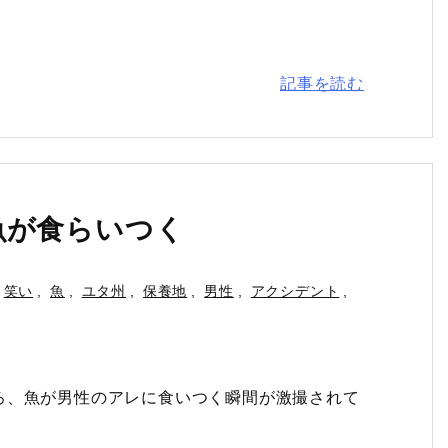
記事を読む
魚が食らいつく
笑い
,
魚
,
ユタ州
,
保養地
,
男性
,
アクシデント
,
ろ、魚が男性のアレに食いつく瞬間が激撮されて