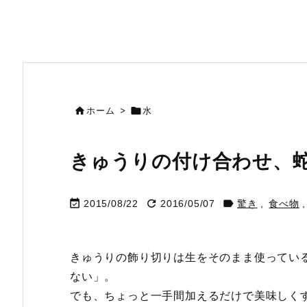


ホーム
>
水
きゅうりの付け合わせ、



2015/08/22
2016/05/07
驚き
,
食べ物
,
きゅうりの飾り切りは生をそのまま使ってい
ない」。
でも、ちょっと一手間加えるだけで美味しく