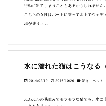
行動に出てしまうこともあるかもしれません
こちらの女性はボートに乗って水上でウェデ
場が盛り上 ...
水に濡れた猫はこうなる



2014/02/19
2016/10/26
驚き
,
ペット
,
ふわふわの毛並みでモフモフな猫でも、水に
こともあります・・・。