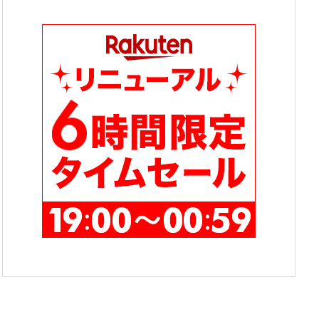
テ
ゴ
リ
ー