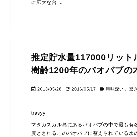
に広大な台 ...
推定貯水量117000リッ
樹齢1200年のバオバブの



2013/05/28
2016/05/17
興味深い
,
驚
trasyy
マダガスカル島にあるバオバブの中で最も有名
度とされるこのバオバブに蓄えられている水の量は推