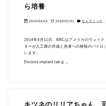
ら培養



2014/04/16
2018/01/31
なんてこった
,
2014年4月11日、BBCはアメリカのウェ
ターが人工膣の作成と患者への移植のパイロ
います。
Doctors implant lab-g ...
キツネのリリアちゃん、