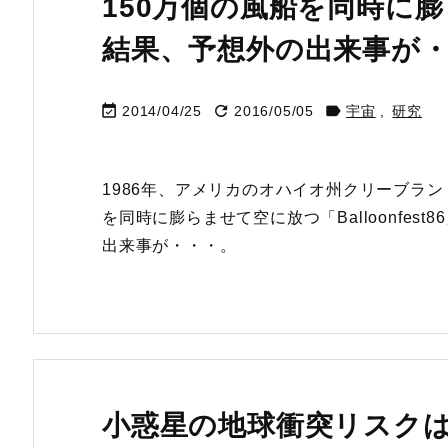
150万個の風船を同時に
結果、予想外の出来事が



2014/04/25
2016/05/05
宇宙
,
研究
1986年、アメリカのオハイオ州クリーブランドで
を同時に膨らませて空に放つ「Balloonfe
出来事が・・・。
小惑星の地球衝突リスク