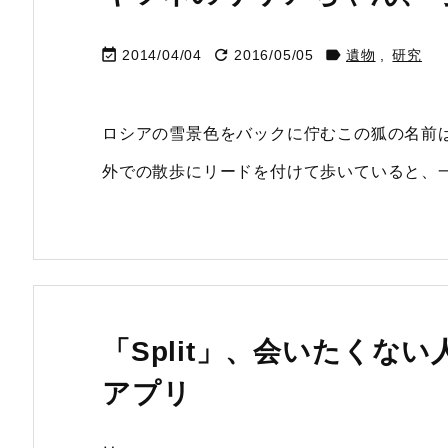



2014/04/04
2016/05/05
遺物
,
研究
ロシアの雪景色をバックに佇むこの狐の名前
外での散歩にリードを付けて歩いていると、
「Split」、会いたくな
アプリ