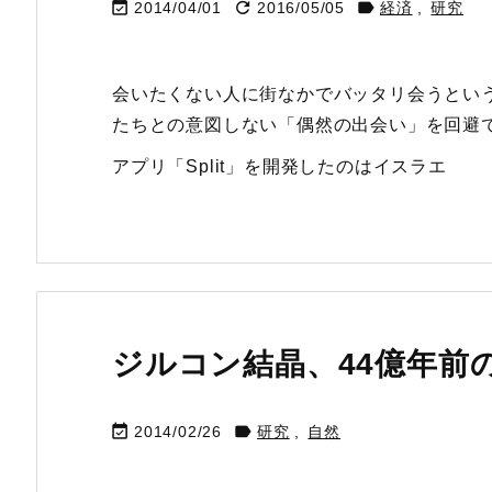



2014/04/01
2016/05/05
経済
,
研究
会いたくない人に街なかでバッタリ会うとい
たちとの意図しない「偶然の出会い」を回避でき
アプリ「Split」を開発したのはイスラエ
ジルコン結晶、44億年前


2014/02/26
研究
,
自然