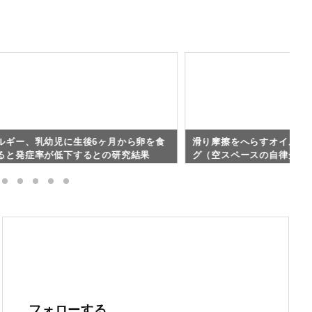
ルギー、乳幼児に生後6ヶ月から卵を食
滑り摩擦をへらすオイル不
ると発症率が低下するとの研究結果
グ（空スペースの自律分散
B）
フォローする