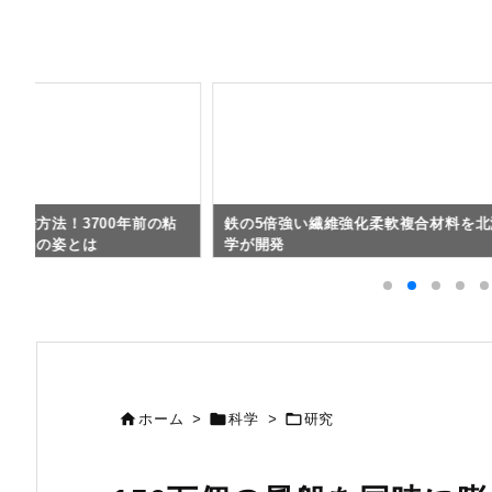
造船方法！3700年前の粘
鉄の5倍強い繊維強化柔軟複合材料を北
た本当の姿とは
学が開発



ホーム
>
科学
>
研究