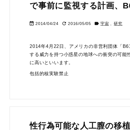
で事前に監視する計画、B6



2014/04/24
2016/05/05
宇宙
,
研究
2014年4月22日、アメリカの非営利団体「
する威力を持つ小惑星の地球への衝突の可能
に高いといいます。
包括的核実験禁止
性行為可能な人工膣の移