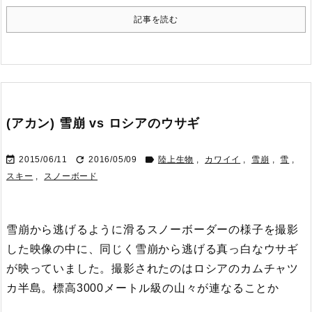
記事を読む
(アカン) 雪崩 vs ロシアのウサギ



2015/06/11
2016/05/09
陸上生物
,
カワイイ
,
雪崩
,
雪
,
スキー
,
スノーボード
雪崩から逃げるように滑るスノーボーダーの様子を撮影
した映像の中に、同じく雪崩から逃げる真っ白なウサギ
が映っていました。
撮影されたのはロシアのカムチャツ
カ半島。
標高3000メートル級の山々が連なることか