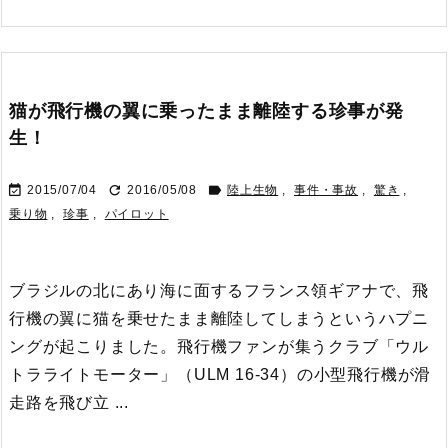
猫が飛行機の翼に乗ったまま離陸する珍事が発
生！



2015/07/04
2016/05/08
陸上生物
,
事件・事故
,
驚き
,
乗り物
,
珍事
,
パイロット
ブラジルの北にあり海に面するフランス領ギアナで、飛
行機の翼に猫を乗せたまま離陸してしまうというハプニ
ングが起こりました。
飛行機ファンが集うクラブ「ウル
トラライトモーター」（ULM 16-34）の小型飛行機が滑
走路を飛び立 ...