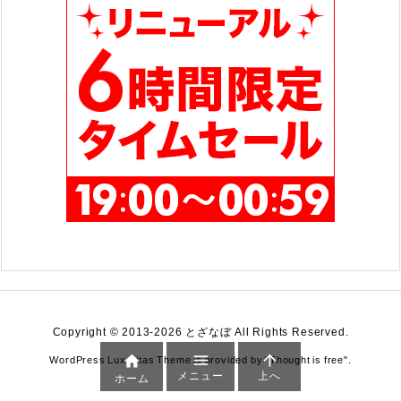
Copyright ©
2013
-2026
とざなぼ
All Rights Reserved.



WordPress Luxeritas Theme is provided by "
Thought is free
".
メニュー
上へ
ホーム