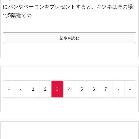
にパンやベーコンをプレゼントすると、キツネはその場
で5階建ての
記事を読む
«
‹
1
2
3
4
5
6
7
›
»