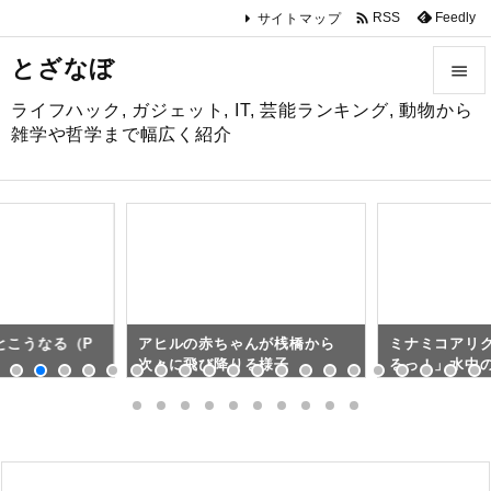

Feedly
RSS
サイトマップ
とざなぼ

ライフハック, ガジェット, IT, 芸能ランキング, 動物から

雑学や哲学まで幅広く紹介
メニュ

サイド

前へ

とこうなる（P
アヒルの赤ちゃんが桟橋から
ミナミコアリ
次へ
次々に飛び降りる様子
るっ！」水中

気になって
検索