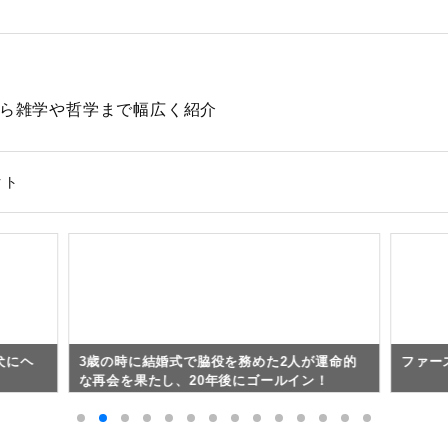
動物から雑学や哲学まで幅広く紹介
クト
犬にヘ
3歳の時に結婚式で脇役を務めた2人が運命的
ファー
な再会を果たし、20年後にゴールイン！