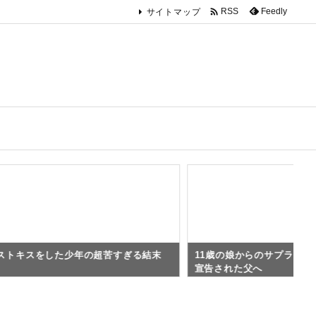

Feedly
RSS
サイトマップ
ストキスをした少年の超苦すぎる結末
11歳の娘からのサプライズ
宣告された父へ