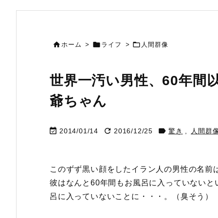



ホーム
>
ライフ
>
人間群像
世界一汚い男性、60年間以
爺ちゃん



2014/01/14
2016/12/25
驚き
,
人間群
このずず黒い顔をしたイラン人の男性の名前はハジ
彼はなんと60年間もお風呂に入っていないと
呂に入っていないことに・・・。（臭そう）