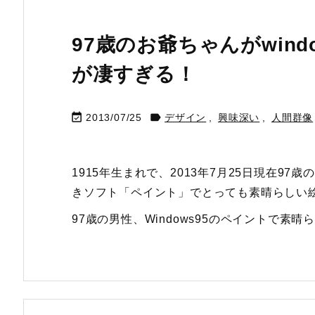
97歳のお爺ちゃんがwin
が凄すぎる！


2013/07/25
デザイン
,
興味深い
,
人間群像
1915年生まれで、2013年7月25日現在97歳の
きソフト「ペイント」でとっても素晴らしい
97歳の男性、Windows95のペイントで素晴らし 