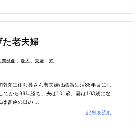
げた老夫婦
人間群像
,
老人
,
夫婦
,
式
南充に住む呉さん老夫婦は結婚生活88年目にし
てから88年経ち、夫は101歳、妻は103歳にな
普通の日の ...
記事を読む