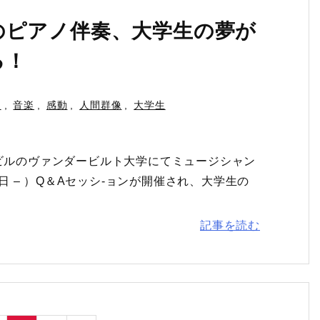
のピアノ伴奏、大学生の夢が
る！
人
,
音楽
,
感動
,
人間群像
,
大学生
ュビルのヴァンダービルト大学にてミュージシャン
年5月9日 – ）Q＆Aセッシ-ョンが開催され、大学生の
記事を読む