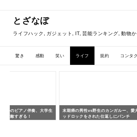
とざなぼ
ライフハック, ガジェット, IT, 芸能ランキング, 
驚き
感動
笑い
ライフ
規約
コンタ
ョエルのピアノ伴奏、大学生
末期癌の男性vs野生のカンガルー、愛
間が素敵すぎる！
ッドロックをされた仕返しにパンチ