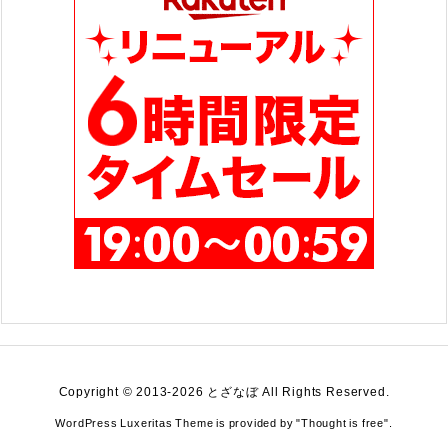
Copyright ©
2013
-2026
とざなぼ
All Rights Reserved.
WordPress Luxeritas Theme is provided by "
Thought is free
".