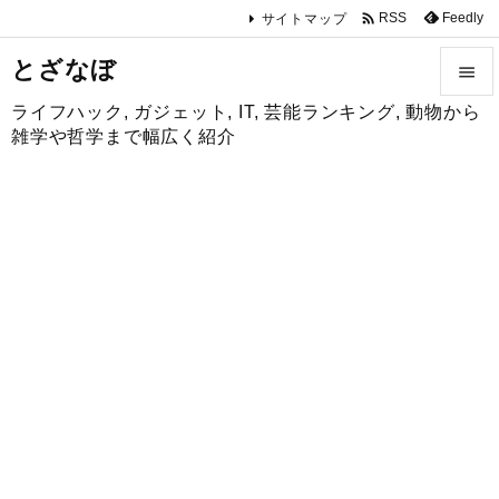

Feedly
RSS
サイトマップ
とざなぼ

ライフハック, ガジェット, IT, 芸能ランキング, 動物から

雑学や哲学まで幅広く紹介
メニュ

サイド

前へ

次へ

検索