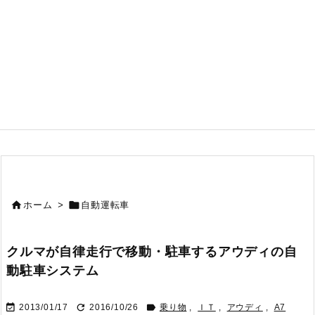


ホーム
>
自動運転車
クルマが自律走行で移動・駐車するアウディの自
動駐車システム



2013/01/17
2016/10/26
乗り物
,
ＩＴ
,
アウディ
,
A7