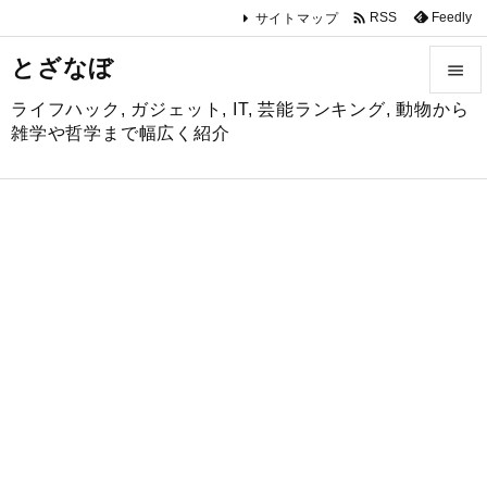

Feedly
RSS
サイトマップ
とざなぼ

ライフハック, ガジェット, IT, 芸能ランキング, 動物から

雑学や哲学まで幅広く紹介
メニュ

サイド

前へ

次へ

検索