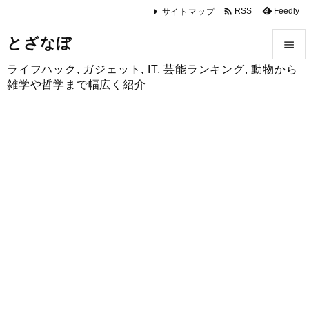

Feedly
RSS
サイトマップ
とざなぼ

ライフハック, ガジェット, IT, 芸能ランキング, 動物から

雑学や哲学まで幅広く紹介
メニュ

サイド

前へ

次へ

検索