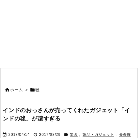


ホーム
>
毬
インドのおっさんが売ってくれたガジェット「イ
ンドの毬」が凄すぎる



2017/04/14
2017/08/29
驚き
,
製品・ガジェット
,
曼荼羅