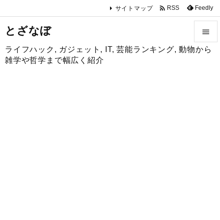

Feedly
RSS
サイトマップ
とざなぼ

ライフハック, ガジェット, IT, 芸能ランキング, 動物から

雑学や哲学まで幅広く紹介
メニュ

サイド

前へ

次へ

検索