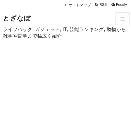

Feedly
RSS
サイトマップ
とざなぼ

ライフハック, ガジェット, IT, 芸能ランキング, 動物から

雑学や哲学まで幅広く紹介
メニュ

サイド

前へ

次へ

検索