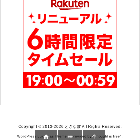
Copyright ©
2013
-2026
とざなぼ
All Rights Reserved.



WordPress Luxeritas Theme is provided by "
Thought is free
".