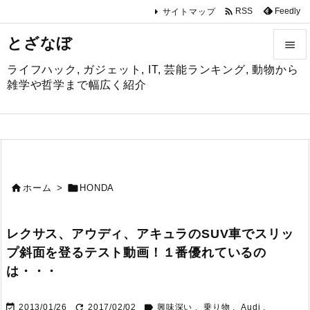

Feedly
RSS
サイトマップ
とざなぼ

ライフハック, ガジェット, IT, 芸能ランキング, 動物から

雑学や哲学まで幅広く紹介
メニュ

サイド

前へ


ホーム
>
HONDA

次へ
レクサス、アウディ、アキュラのSUV車でスリッ

プ斜面を登るテスト動画！１番優れているの
検索
は・・・



2013/01/26
2017/02/02
興味深い
,
乗り物
,
Audi
,