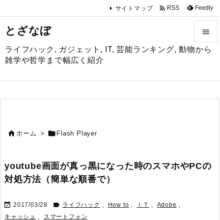

Feedly
RSS
サイトマップ
とざなぼ

ライフハック, ガジェット, IT, 芸能ランキング, 動物から

雑学や哲学まで幅広く紹介
メニュ

サイド

前へ


ホーム
>
Flash Player

次へ
youtube画面が真っ黒になった時のスマホやPCの

対処方法（簡単な順番で）
検索


2017/03/28
ライフハック
,
How to
,
ＩＴ
,
Adobe
,
キャッシュ
,
スマートフォン