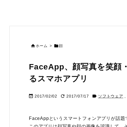


ホーム
>
顔
FaceApp、顔写真を笑
るスマホアプリ



2017/02/02
2017/07/17
ソフトウェア
,
FaceAppというスマートフォンアプリが話題
このアプリは顔写真や顔の画像を認識して、