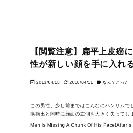
【閲覧注意】扁平上皮癌
性が新しい顔を手に入れ



2013/04/18
2018/04/11
なんてこった
,
この男性、少し前まではこんなにハンサムで
瘍摘出と同時に顔面の左側を大きく失ってし
Man Is Missing A Chunk Of His Face!After s .