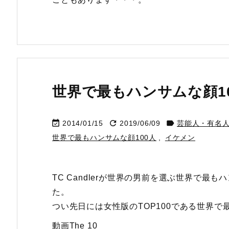
世界で最もハンサムな顔10



2014/01/15
2019/06/09
芸能人・有名
世界で最もハンサムな顔100人
,
イケメン
TC Candlerが世界の男前を選ぶ世界で最
た。
つい先日には女性版のTOP100である世界で最
動画The 10