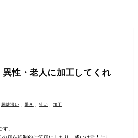
顔・異性・老人に加工してくれ
興味深い
,
驚き
,
笑い
,
加工
です。
その顔を強制的に笑顔にしたり、或いは老人にし