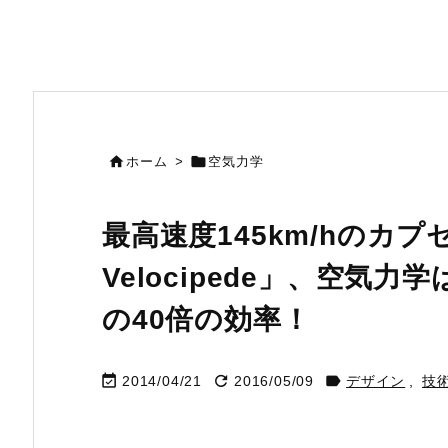


ホーム
>
空気力学
最高速度145km/hのカプセ
Velocipede」、空気
の40倍の効率！



2014/04/21
2016/05/09
デザイン
,
技