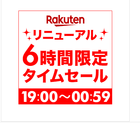
テ
ゴ
リ
ー