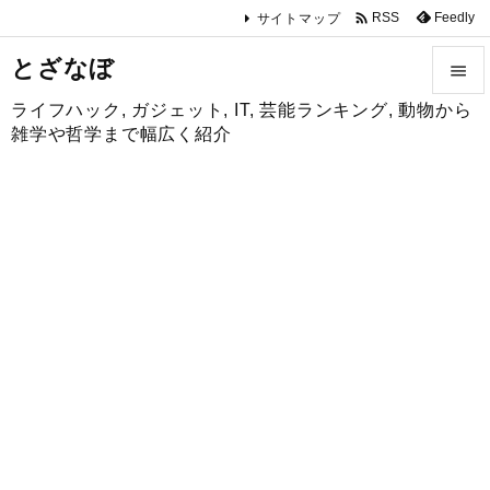

Feedly
RSS
サイトマップ
とざなぼ

ライフハック, ガジェット, IT, 芸能ランキング, 動物から

雑学や哲学まで幅広く紹介
メニュ

サイド

前へ

次へ

検索