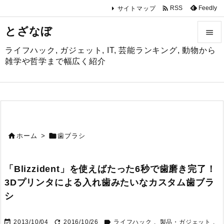

Feedly
RSS
サイトマップ
とざなぼ

ライフハック, ガジェット, IT, 芸能ランキング, 動物から

雑学や哲学まで幅広く紹介
メニュ

サイド

前へ


ホーム
>
歯ブラシ

次へ
「Blizzident」を使えばたった6秒で歯磨き完了！

3Dプリンタによる入れ歯みたいなカスタム歯ブラ
検索
シ



2013/10/04
2016/10/26
ライフハック
,
製品・ガジェット
,