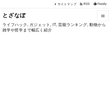

Feedly
RSS
サイトマップ
とざなぼ

ライフハック, ガジェット, IT, 芸能ランキング, 動物から

雑学や哲学まで幅広く紹介
メニュ

サイド

前へ

次へ

検索