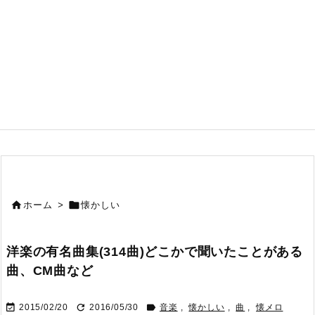


ホーム
>
懐かしい
洋楽の有名曲集(314曲)どこかで聞いたことがある
曲、CM曲など



2015/02/20
2016/05/30
音楽
,
懐かしい
,
曲
,
懐メロ