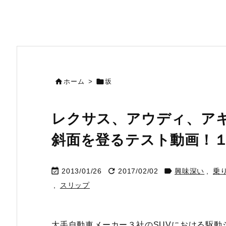


ホーム
>
坂
レクサス、アウディ、アキ
斜面を登るテスト動画！



2013/01/26
2017/02/02
興味深い
,
乗
,
スリップ
大手自動車メーカー３社のSUVにおける駆動