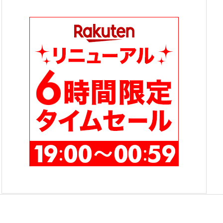
テ
ゴ
リ
ー