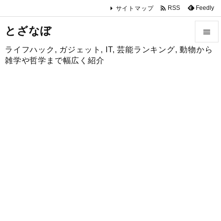

Feedly
RSS
サイトマップ
とざなぼ

ライフハック, ガジェット, IT, 芸能ランキング, 動物から

雑学や哲学まで幅広く紹介
メニュ

サイド

前へ

次へ

検索