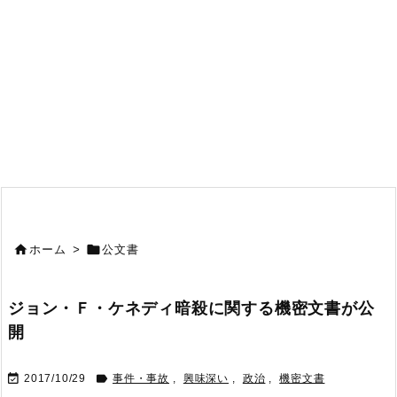


ホーム
>
公文書
ジョン・Ｆ・ケネディ暗殺に関する機密文書が公
開


2017/10/29
事件・事故
,
興味深い
,
政治
,
機密文書