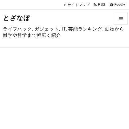

Feedly
RSS
サイトマップ
とざなぼ

ライフハック, ガジェット, IT, 芸能ランキング, 動物から

雑学や哲学まで幅広く紹介
メニュ

サイド

前へ

次へ

検索