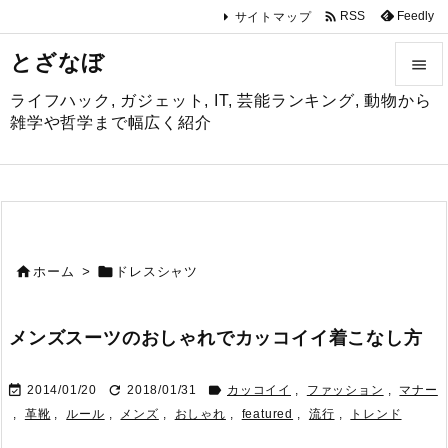

Feedly
RSS
サイトマップ
とざなぼ

ライフハック, ガジェット, IT, 芸能ランキング, 動物から

雑学や哲学まで幅広く紹介
メニュ

サイド

前へ


ホーム
>
ドレスシャツ

次へ
メンズスーツのおしゃれでカッコイイ着こなし方

検索



2014/01/20
2018/01/31
カッコイイ
,
ファッション
,
マナー
,
革靴
,
ルール
,
メンズ
,
おしゃれ
,
featured
,
流行
,
トレンド