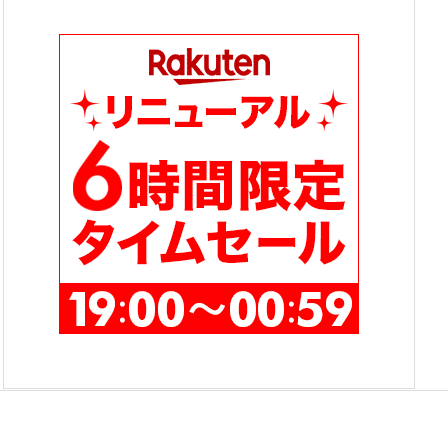
テ
ゴ
リ
ー