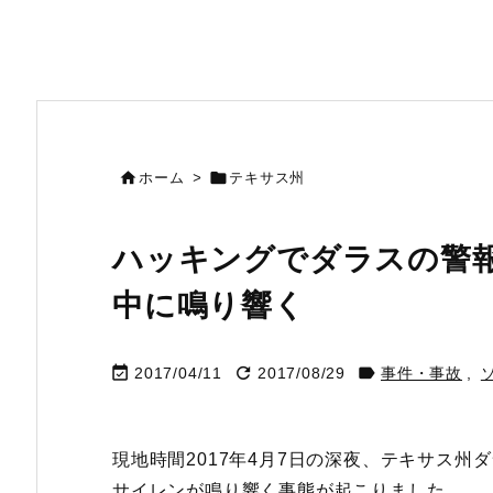


ホーム
>
テキサス州
ハッキングでダラスの警
中に鳴り響く



2017/04/11
2017/08/29
事件・事故
,
現地時間2017年4月7日の深夜、テキサス
サイレンが鳴り響く事態が起こりました。