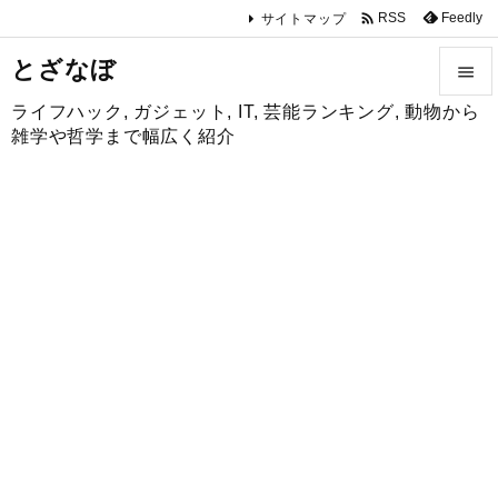

Feedly
RSS
サイトマップ
とざなぼ

ライフハック, ガジェット, IT, 芸能ランキング, 動物から

雑学や哲学まで幅広く紹介
メニュ

サイド

前へ

次へ

検索