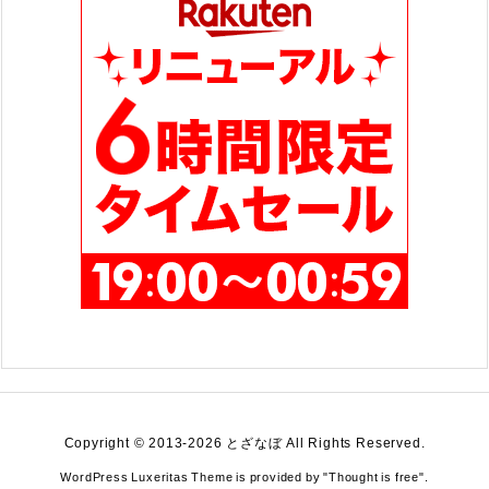
Copyright ©
2013
-2026
とざなぼ
All Rights Reserved.
WordPress Luxeritas Theme is provided by "
Thought is free
".