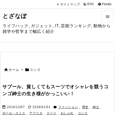

Feedly
RSS
サイトマップ
とざなぼ

ライフハック, ガジェット, IT, 芸能ランキング, 動物から

雑学や哲学まで幅広く紹介
メニュ

サイド

前へ


ホーム
>
コンゴ

次へ
サプール、貧しくてもスーツでオシャレを競うコ

ンゴ紳士の生き様がかっこいい！
検索



2014/12/07
2018/01/31
ファッション
,
歴史
,
紳士
,
ポール・スミス
,
アフリカ
,
スーツ
,
おしゃれ
,
コンゴ