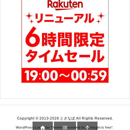
Copyright ©
2013
-2026
とざなぼ
All Rights Reserved.



WordPress Luxeritas Theme is provided by "
Thought is free
".