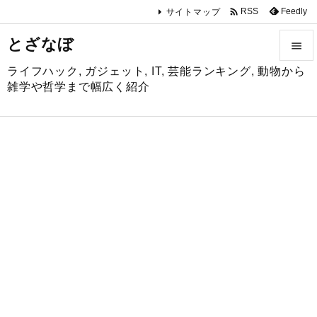

Feedly
RSS
サイトマップ
とざなぼ

ライフハック, ガジェット, IT, 芸能ランキング, 動物から

雑学や哲学まで幅広く紹介
メニュ

サイド

前へ

次へ

検索