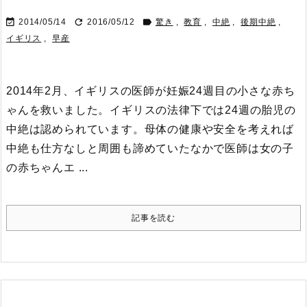



2014/05/14
2016/05/12
驚き
,
教育
,
中絶
,
後期中絶
,
イギリス
,
早産
2014年2月、イギリスの医師が妊娠24週目の小さな赤ち
ゃんを救いました。イギリスの法律下では24週の胎児の
中絶は認められています。
母体の健康や安全を考えれば
中絶も仕方なしと周囲も諦めていたなかで医師は女の子
の赤ちゃんエ ...
記事を読む