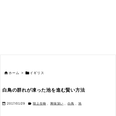


ホーム
>
イギリス
白鳥の群れが凍った池を進む賢い方法


2017/01/29
陸上生物
,
興味深い
,
白鳥
,
池