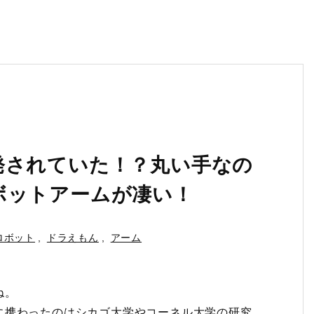
発されていた！？丸い手なの
ボットアームが凄い！
ロボット
,
ドラえもん
,
アーム
ね。
に携わったのはシカゴ大学やコーネル大学の研究