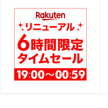
テ
ゴ
リ
ー