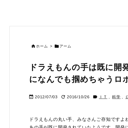


ホーム
>
アーム
ドラえもんの手は既に開
になんでも掴めちゃうロ



2012/07/03
2016/10/26
ＩＴ
,
科学
,
ドラえもんの丸い手、みなさんご存知ですよ
あの手が既に開発されていたようです。開発