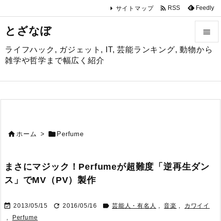

Feedly
RSS
サイトマップ
とざなぼ

ライフハック, ガジェット, IT, 芸能ランキング, 動物から

雑学や哲学まで幅広く紹介
メニュ

サイド

前へ


ホーム
>
Perfume

次へ
まさにマジック！Perfumeが超難度「逆再生ダン

ス」でMV（PV）製作
検索



2013/05/15
2016/05/16
芸能人・有名人
,
音楽
,
カワイイ
,
Perfume