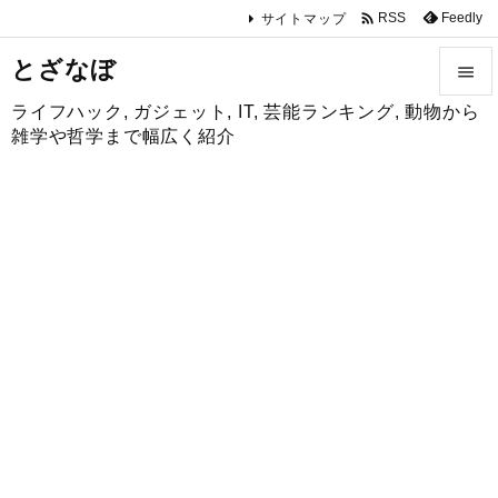

Feedly
RSS
サイトマップ
とざなぼ

ライフハック, ガジェット, IT, 芸能ランキング, 動物から

雑学や哲学まで幅広く紹介
メニュ

サイド

前へ

次へ

検索