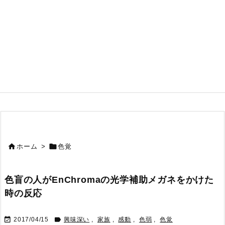


ホーム
>
色覚
色盲の人がEnChromaの光学補助メガネをかけた
時の反応


2017/04/15
興味深い
,
家族
,
感動
,
色弱
,
色覚