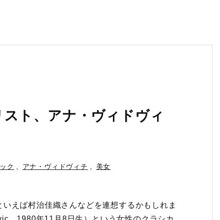
リスト、アナ・ヴィドヴィ
ック
,
アナ・ヴィドヴィチ
,
美女
といえば村治佳織さんなどを連想するかもしれま
vic 1980年11月8日生）という女性のクラシカ