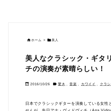


ホーム
>
美人
美人なクラシック・ギタ
チの演奏が素晴らしい！


2016/10/26
驚き
,
音楽
,
カワイイ
,
クラシ
日本でクラシックギターを演奏している女性
せんが、先日アナ・ヴィドヴィチ（Ana Vido