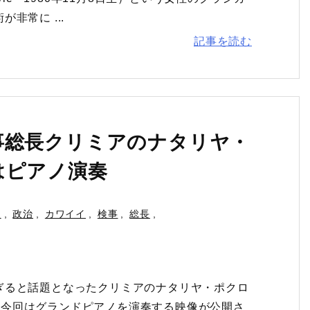
非常に ...
記事を読む
事総長クリミアのナタリヤ・
はピアノ演奏
人
,
政治
,
カワイイ
,
検事
,
総長
,
ぎると話題となったクリミアのナタリヤ・ポクロ
aya）。今回はグランドピアノを演奏する映像が公開さ