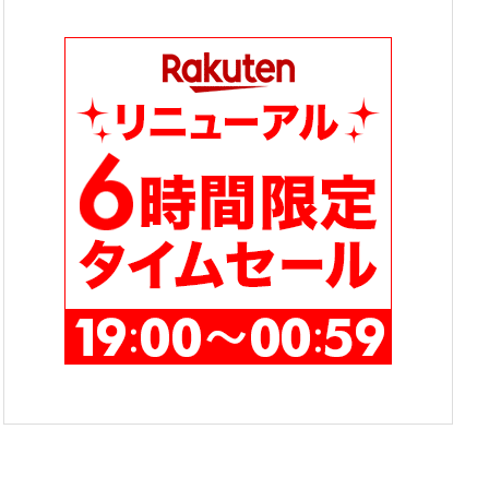
テ
ゴ
リ
ー