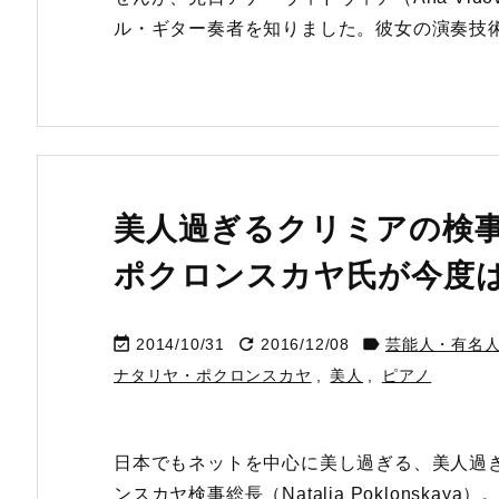
ル・ギター奏者を知りました。彼女の演奏技術が
美人過ぎるクリミアの検
ポクロンスカヤ氏が今度



2014/10/31
2016/12/08
芸能人・有名
ナタリヤ・ポクロンスカヤ
,
美人
,
ピアノ
日本でもネットを中心に美し過ぎる、美人過
ンスカヤ検事総長（Natalia Poklonsk