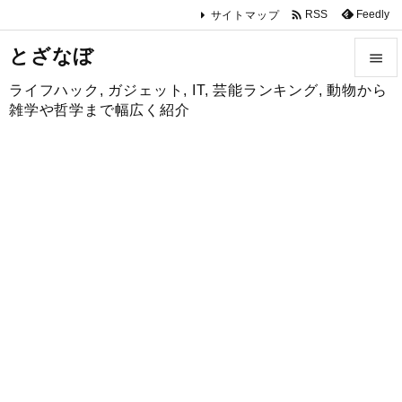

Feedly
RSS
サイトマップ
とざなぼ

ライフハック, ガジェット, IT, 芸能ランキング, 動物から

雑学や哲学まで幅広く紹介
メニュ

サイド

前へ

次へ

検索