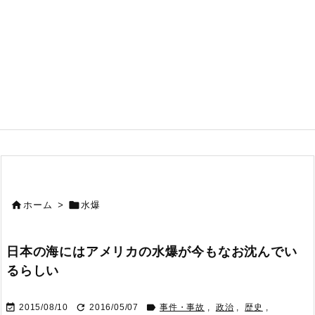


ホーム
>
水爆
日本の海にはアメリカの水爆が今もなお沈んでい
るらしい



2015/08/10
2016/05/07
事件・事故
,
政治
,
歴史
,