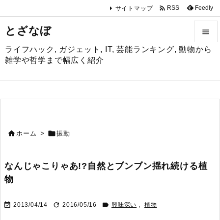

Feedly
RSS
サイトマップ
とざなぼ

ライフハック, ガジェット, IT, 芸能ランキング, 動物から

雑学や哲学まで幅広く紹介
メニュ

サイド

前へ


ホーム
>
振動

次へ
なんじゃこりゃあ!?自然とブンブン揺れ続ける植

物
検索



2013/04/14
2016/05/16
興味深い
,
植物