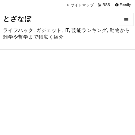

Feedly
RSS
サイトマップ
とざなぼ

ライフハック, ガジェット, IT, 芸能ランキング, 動物から

雑学や哲学まで幅広く紹介
メニュ

サイド

前へ

次へ

検索