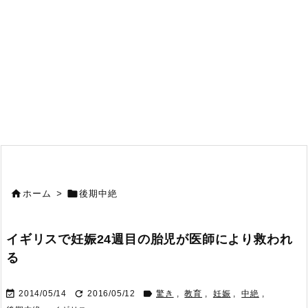


ホーム
>
後期中絶
イギリスで妊娠24週目の胎児が医師により救われ
る



2014/05/14
2016/05/12
驚き
,
教育
,
妊娠
,
中絶
,